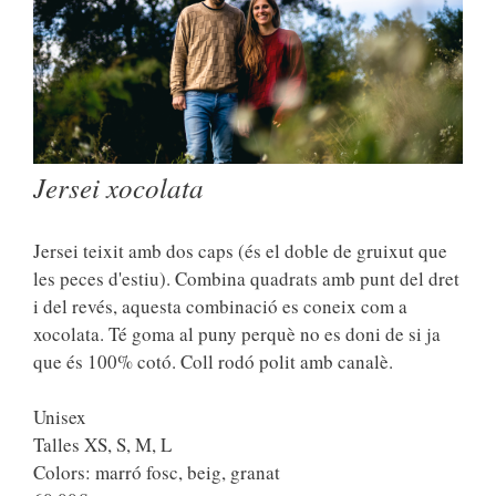
Jersei xocolata
Jersei teixit amb dos caps (és el doble de gruixut que
les peces d'estiu). Combina quadrats amb punt del dret
i del revés, aquesta combinació es coneix com a
xocolata. Té goma al puny perquè no es doni de si ja
que és 100% cotó. Coll rodó polit amb canalè.
Unisex
Talles XS, S, M, L
Colors: marró fosc, beig, granat