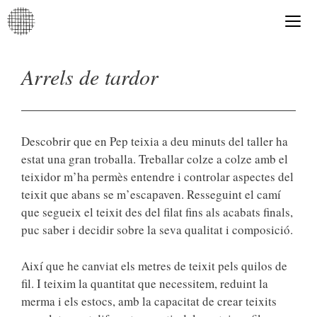
Vés
al
contingut
Me
Arrels de tardor
Descobrir que en Pep teixia a deu minuts del taller ha
estat una gran troballa. Treballar colze a colze amb el
teixidor m’ha permès entendre i controlar aspectes del
teixit que abans se m’escapaven. Resseguint el camí
que segueix el teixit des del filat fins als acabats finals,
puc saber i decidir sobre la seva qualitat i composició.
Així que he canviat els metres de teixit pels quilos de
fil. I teixim la quantitat que necessitem, reduint la
merma i els estocs, amb la capacitat de crear teixits